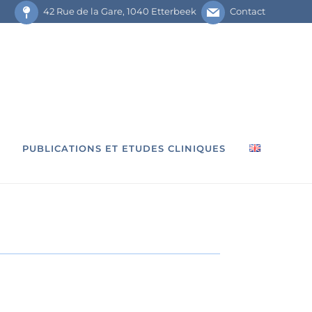
42 Rue de la Gare, 1040 Etterbeek
Contact
PUBLICATIONS ET ETUDES CLINIQUES
Radiographie intra-orale
que
Radiographie panoramique
Téléradiographie de profil