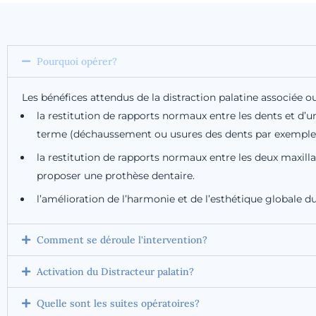
CHIRURGIE BUCCALE
Dents de sagesse
Pourquoi opérer?
Les bénéfices attendus de la distraction palatine associée ou
Imprimante 3D
Ac
la restitution de rapports normaux entre les dents et d’
terme (déchaussement ou usures des dents par exemple) 
Photothérapie
Bo
la restitution de rapports normaux entre les deux maxillair
Erbium YAG Laser
Poi
proposer une prothèse dentaire.
Vi
l’amélioration de l’harmonie et de l’esthétique globale d
Comment se déroule l'intervention?
Activation du Distracteur palatin?
Quelle sont les suites opératoires?