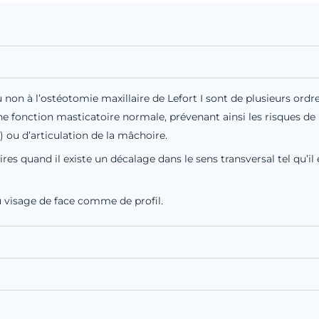
 non à l’ostéotomie maxillaire de Lefort I sont de plusieurs ordre
ide hyaluronique
une fonction masticatoire normale, prévenant ainsi les risques d
ou d’articulation de la mâchoire.
tox
es quand il existe un décalage dans le sens transversal tel qu’il 
trine
sage
u visage de face comme de profil.