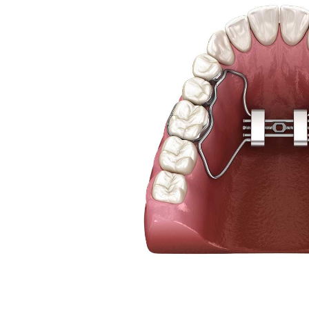
Apnée du sommeil et
ronflement
Soi
IMPLANTS DENTAIRES
Tr
Types d’implants
Planification et chirurgie
guidée
CHIRURGIE PRÉ-
IMPLANTAIRE
Aménagement alvéolaire
Sinus Lift
Membranes de PRF
Piézochirurgie
EXTRACTIONS ET