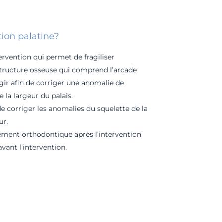
e
Conebeam CT (CBCT)
tion palatine?
Empreinte optique
e
tervention qui permet de fragiliser
 structure osseuse qui comprend l’arcade
rgir afin de corriger une anomalie de
 la largeur du palais.
e corriger les anomalies du squelette de la
ur.
itement orthodontique après l’intervention
avant l’intervention.