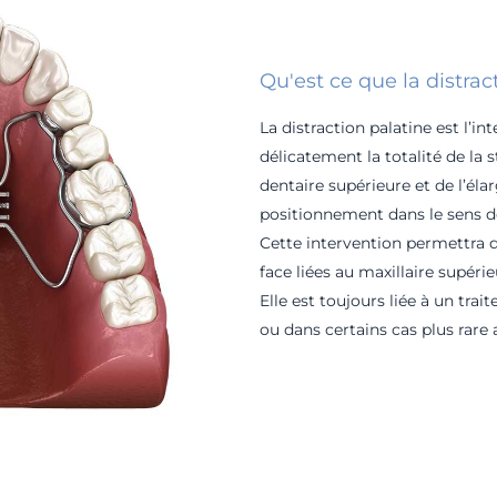
Ostéotomie maxillaire d
n dentaire conservateur
Lefort I
Qu'est ce que la distrac
aitement endodontique
Ostéotomie mandibulair
Dalpont- Obwegeser
La distraction palatine est l’in
Génioplastie
délicatement la totalité de la
dentaire supérieure et de l’éla
positionnement dans le sens de
Cette intervention permettra d
face liées au maxillaire supérie
Elle est toujours liée à un tra
ou dans certains cas plus rare 