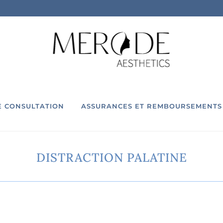
E CONSULTATION
ASSURANCES ET REMBOURSEMENTS
DISTRACTION PALATINE
anchiment dentaire
Consultation orthognati
othèse dentaire
Distraction palatine
tartrage