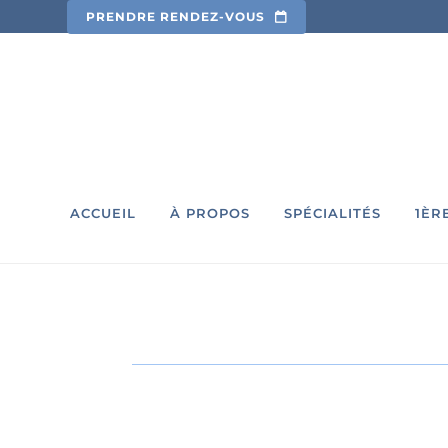
PRENDRE RENDEZ-VOUS
ACCUEIL
À PROPOS
SPÉCIALITÉS
1ÈR
Pathologies buccales
Bl
Articulations temporo-
Pr
mandibulaires
Dé